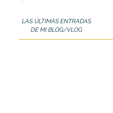
LAS ÚLTIMAS ENTRADAS
DE MI BLOG/VLOG
LA ECONOMÍA
«Mi voluntad es aportar una visión
completa de la economía con intención
de ayudar a personas, empresas e
instituciones a visualizar» ...
04 septiembre, 2020