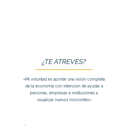
has estado en una
habitación a oscuras con
un mosquito”
¿TE ATREVES?
«Mi voluntad es aportar una visión completa
de la economía con intención de ayudar a
personas, empresas e instituciones a
visualizar nuevos horizontes»