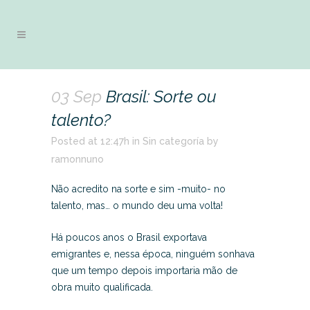
03 Sep
Brasil: Sorte ou
talento?
Posted at 12:47h
in
Sin categoría
by
ramonnuno
Não acredito na sorte e sim -muito- no
talento, mas… o mundo deu uma volta!
Há poucos anos o Brasil exportava
emigrantes e, nessa época, ninguém sonhava
que um tempo depois importaria mão de
obra muito qualificada.