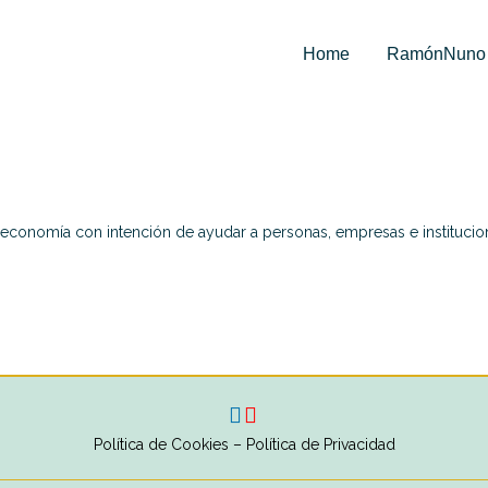
Home
RamónNuno
 economía con intención de ayudar a personas, empresas e institucion
Política de Cookies
–
Política de Privacidad